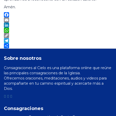
Amén.
Facebook
Email
LinkedIn
WhatsApp
Copy
Link
Telegram
Compartir
Sobre nosotros
Consagraciones al Cielo es una plataforma online que reúne
las principales consagraciones de la Iglesia.
Ofrecemos oraciones, meditaciones, audios y videos para
acompañarte en tu camino espiritual y acercarte más a
Dios.
Consagraciones