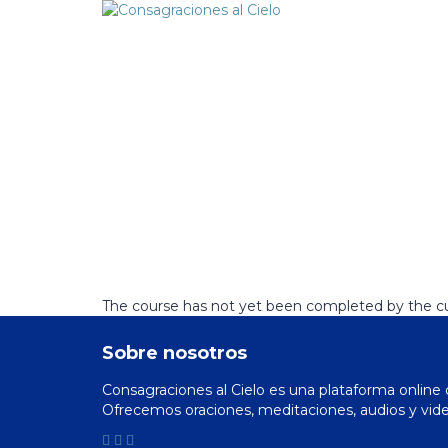
¿Tienes alguna pregunta?
Enviar la consulta
Mensaje enviado
Cerrar
The course has not yet been completed by the cur
Sobre nosotros
Consagraciones al Cielo es una plataforma online q
Ofrecemos oraciones, meditaciones, audios y vide