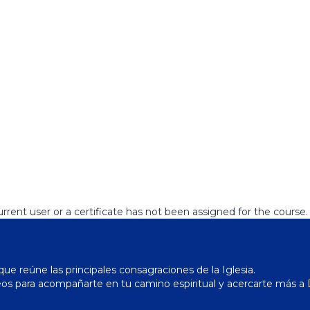
rent user or a certificate has not been assigned for the course.
ue reúne las principales consagraciones de la Iglesia.
os para acompañarte en tu camino espiritual y acercarte más a 