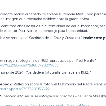
cerdote recién ordenado celebraba su tercera Misa. Todo parecía 
na imagen que mostraba visiblemente la gracia divina.
o, confirmó años después la autenticidad de aquel momento, aseg
 el pintor Paul Nante la reprodujo para la posteridad.
 se renueva el Sacrificio de la Cruz y Cristo está
realmente p
 en imagen, fotografía de 1932 reproducida por Paul Nante”
645772295/posts/758606790209075
 junio de 2024): “Verdadera fotografía tomada en 1932…”
w
acebook
: Reflexión sobre la foto y el testimonio del Padre Franz K
smares/posts/939334681566122
n
:
Lección #12: Jesús se entrega por nosotros – La Santa Misa
(in
/primera_comunion/word_hojaalumno/h_12_santaMisa.doc