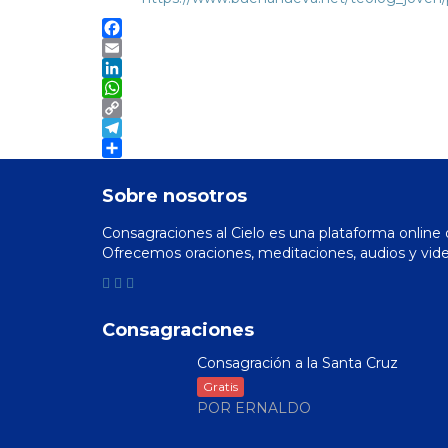
Facebook
Email
LinkedIn
WhatsApp
Copy
Link
Telegram
Compartir
Sobre nosotros
Consagraciones al Cielo es una plataforma online q
Ofrecemos oraciones, meditaciones, audios y vide
Consagraciones
Consagración a la Santa Cruz
Gratis
POR ERNALDO