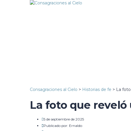
¿Tienes alguna pregunta?
Enviar la consulta
Mensaje enviado
Cerrar
Consagraciones al Cielo
>
Historias de fe
>
La foto
La foto que reveló 
5 de septiembre de 2025
Publicado por:
Ernaldo