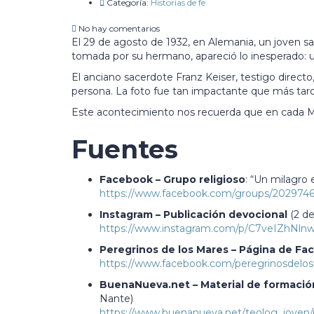
Categoría:
Historias de fe
No hay comentarios
El 29 de agosto de 1932, en Alemania, un joven sa
tomada por su hermano, apareció lo inesperado: u
El anciano sacerdote Franz Keiser, testigo direct
persona. La foto fue tan impactante que más tarde
Este acontecimiento nos recuerda que en cada Misa
Fuentes
Facebook – Grupo religioso
: “Un milagro
https://www.facebook.com/groups/202974
Instagram – Publicación devocional
(2 de
https://www.instagram.com/p/C7veIZhNln
Peregrinos de los Mares – Página de F
https://www.facebook.com/peregrinosdelo
BuenaNueva.net – Material de formació
Nante)
https://www.buenanueva.net/teolog_joven