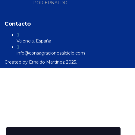
POR ERNALDO
Contacto
Valencia, España
info@consagracionesalcielo.com
Created by
Ernaldo Martínez
2025.
Sign In
La contraseña debe tener un
mínimo de 8 caracteres de números y letras, y contener al
menos 1 letra mayúscula