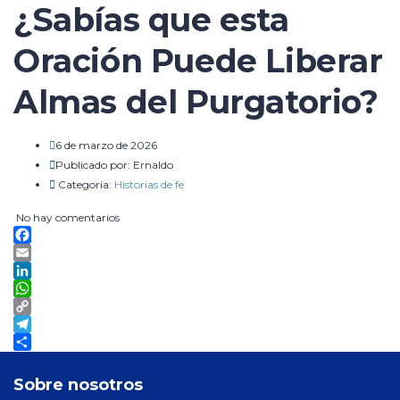
¿Sabías que esta
Oración Puede Liberar
Almas del Purgatorio?
6 de marzo de 2026
Publicado por:
Ernaldo
Categoría:
Historias de fe
No hay comentarios
Facebook
Email
LinkedIn
WhatsApp
Copy
Link
Telegram
Compartir
Sobre nosotros