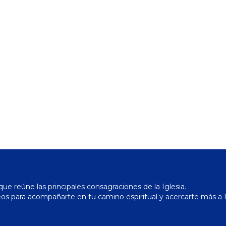
ue reúne las principales consagraciones de la Iglesia.
os para acompañarte en tu camino espiritual y acercarte más a 