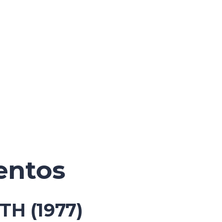
entos
H (1977)