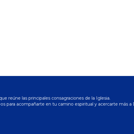
ue reúne las principales consagraciones de la Iglesia.
os para acompañarte en tu camino espiritual y acercarte más a 