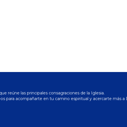
ue reúne las principales consagraciones de la Iglesia.
os para acompañarte en tu camino espiritual y acercarte más a 